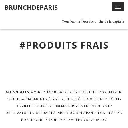
Skip
BRUNCHDEPARIS
T
to
o
content
g
Tous les meilleurs brunchs de la capitale
g
l
#PRODUITS FRAIS
e
n
a
v
i
g
a
t
BATIGNOLLES-MONCEAUX
BLOG
BOURSE
BUTTE-MONTMARTRE
i
BUTTES-CHAUMONT
ÉLYSÉE
ENTREPÔT
GOBELINS
HÔTEL-
o
DE-VILLE
LOUVRE
LUXEMBOURG
MÉNILMONTANT
n
OBSERVATOIRE
OPÉRA
PALAIS-BOURBON
PANTHÉON
PASSY
POPINCOURT
REUILLY
TEMPLE
VAUGIRARD