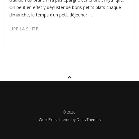
On peut en effet y déguster de bons petits plats chaque
dimanche, le temps d’un petit déjeuner …
LE
LIRE LA SUITE
BERKELEY
© 2026
WordPress
theme by
DinevThemes