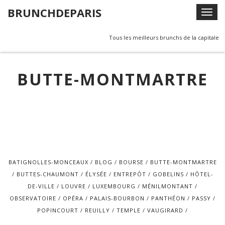
Skip
BRUNCHDEPARIS
T
to
o
content
g
Tous les meilleurs brunchs de la capitale
g
l
BUTTE-MONTMARTRE
e
n
a
v
i
g
a
t
BATIGNOLLES-MONCEAUX
BLOG
BOURSE
BUTTE-MONTMARTRE
i
BUTTES-CHAUMONT
ÉLYSÉE
ENTREPÔT
GOBELINS
HÔTEL-
o
DE-VILLE
LOUVRE
LUXEMBOURG
MÉNILMONTANT
n
OBSERVATOIRE
OPÉRA
PALAIS-BOURBON
PANTHÉON
PASSY
POPINCOURT
REUILLY
TEMPLE
VAUGIRARD