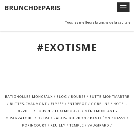
Skip
BRUNCHDEPARIS
T
to
o
content
g
Tous les meilleurs brunchs de la capitale
g
l
#EXOTISME
e
n
a
v
i
g
a
t
BATIGNOLLES-MONCEAUX
BLOG
BOURSE
BUTTE-MONTMARTRE
i
BUTTES-CHAUMONT
ÉLYSÉE
ENTREPÔT
GOBELINS
HÔTEL-
o
DE-VILLE
LOUVRE
LUXEMBOURG
MÉNILMONTANT
n
OBSERVATOIRE
OPÉRA
PALAIS-BOURBON
PANTHÉON
PASSY
POPINCOURT
REUILLY
TEMPLE
VAUGIRARD