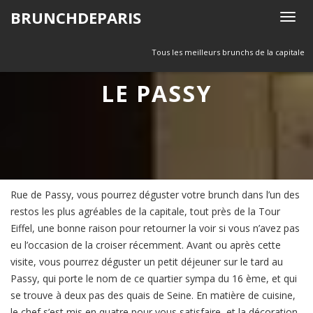
Skip
BRUNCHDEPARIS
T
to
o
content
g
Tous les meilleurs brunchs de la capitale
g
LE PASSY
l
e
n
a
v
i
g
Rue de Passy, vous pourrez déguster votre brunch dans l’un des
a
restos les plus agréables de la capitale, tout près de la Tour
t
Eiffel, une bonne raison pour retourner la voir si vous n’avez pas
i
eu l’occasion de la croiser récemment. Avant ou après cette
o
visite, vous pourrez déguster un petit déjeuner sur le tard au
n
Passy, qui porte le nom de ce quartier sympa du 16 ème, et qui
se trouve à deux pas des quais de Seine. En matière de cuisine,
le chef s’est mis en quatre pour vous satisfaire, et la décoration