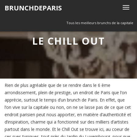
Skip
BRUNCHDEPARIS
T
to
o
content
g
Tous les meilleurs brunchs de la capitale
g
LE CHILL OUT
l
e
n
a
v
i
g
Rien de plus agréable que de se rendre dans le 6 ème
a
arrondissement, plein de prestige, un endroit de Paris que l’on
t
apprécie, surtout le temps d’un brunch de Paris. En effet, que
i
l’on vive sur la capitale ou non, on ne se lasse pas de ce que cet
o
endroit parisien peut nous apporter, en matière d’authenticité et
n
d’inspiration, charme qui a fonctionné sur des milliers d’artistes
partout dans le monde. Et le Chill Out se trouve ici, au coeur de
ces rues typiques, tout près du Jardin du Luxembourg, pour que