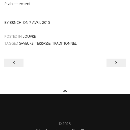
établissement.
BY
BRNCH
ON
7 AVRIL 2015
POSTED IN
LOUVRE
TAGGED
SAVEURS
,
TERRASSE
,
TRADITIONNEL
Navigation
de
l’article
© 2026