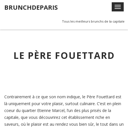
Skip
BRUNCHDEPARIS
T
to
o
content
g
Tous les meilleurs brunchs de la capitale
g
l
e
n
LE PÈRE FOUETTARD
a
v
i
g
a
t
Contrairement à ce que son nom indique, le Père Fouettard est
i
là uniquement pour votre plaisir, surtout culinaire. C’est en plein
o
coeur du quartier Etienne Marcel, l’un des plus prisés de la
n
capitale, que vous découvrirez cet établissement riche en
saveurs, où le plaisir est au rendez vous bien sûr, le tout dans un