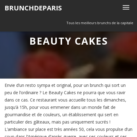
Skip
BRUNCHDEPARIS
T
to
o
content
g
Tous les meilleurs brunchs de la capitale
g
BEAUTY CAKES
l
e
n
a
v
i
g
Envie d’un resto sympa et original, pour un brunch qui sort un
a
peu de l’ordinaire ? Le Beauty Cakes ne pourra que vous ravir
t
dans ce cas. Ce restaurant vous accueille tous les dimanches,
i
jusqu’à 15h, pour vous emmener dans un monde fait de
o
gourmandise et de couleurs, un établissement qui sert en
n
particulier des gâteaux, mais pas uniquement sucrés !
L’ambiance sur place est très années 50, cela vous propulse d’un
coup dans l’Amérique d’après guerre, avec ses couleurs et ses