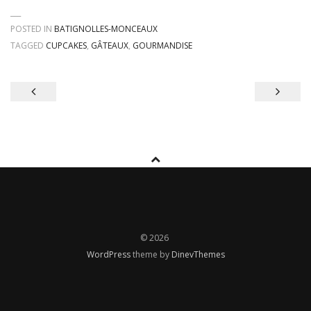
POSTED IN
BATIGNOLLES-MONCEAUX
TAGGED
CUPCAKES
,
GÂTEAUX
,
GOURMANDISE
Navigation
de
l’article
© 2026
WordPress
theme by
DinevThemes