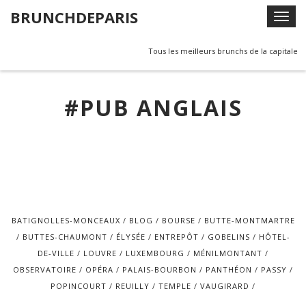
Skip
BRUNCHDEPARIS
T
to
o
content
g
Tous les meilleurs brunchs de la capitale
g
l
#PUB ANGLAIS
e
n
a
v
i
g
a
t
BATIGNOLLES-MONCEAUX
BLOG
BOURSE
BUTTE-MONTMARTRE
i
BUTTES-CHAUMONT
ÉLYSÉE
ENTREPÔT
GOBELINS
HÔTEL-
o
DE-VILLE
LOUVRE
LUXEMBOURG
MÉNILMONTANT
n
OBSERVATOIRE
OPÉRA
PALAIS-BOURBON
PANTHÉON
PASSY
POPINCOURT
REUILLY
TEMPLE
VAUGIRARD