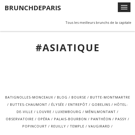
Skip
BRUNCHDEPARIS
T
to
o
content
g
Tous les meilleurs brunchs de la capitale
g
l
#ASIATIQUE
e
n
a
v
i
g
a
t
BATIGNOLLES-MONCEAUX
BLOG
BOURSE
BUTTE-MONTMARTRE
i
BUTTES-CHAUMONT
ÉLYSÉE
ENTREPÔT
GOBELINS
HÔTEL-
o
DE-VILLE
LOUVRE
LUXEMBOURG
MÉNILMONTANT
n
OBSERVATOIRE
OPÉRA
PALAIS-BOURBON
PANTHÉON
PASSY
POPINCOURT
REUILLY
TEMPLE
VAUGIRARD