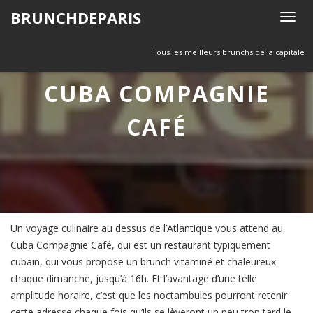
Skip
BRUNCHDEPARIS
T
to
o
content
g
Tous les meilleurs brunchs de la capitale
g
CUBA COMPAGNIE
l
e
CAFÉ
n
a
v
i
g
a
t
Un voyage culinaire au dessus de l’Atlantique vous attend au
i
Cuba Compagnie Café, qui est un restaurant typiquement
o
cubain, qui vous propose un brunch vitaminé et chaleureux
n
chaque dimanche, jusqu’à 16h. Et l’avantage d’une telle
amplitude horaire, c’est que les noctambules pourront retenir
cette adresse chaque fois qu’ils se lèveront un peu trop tard le