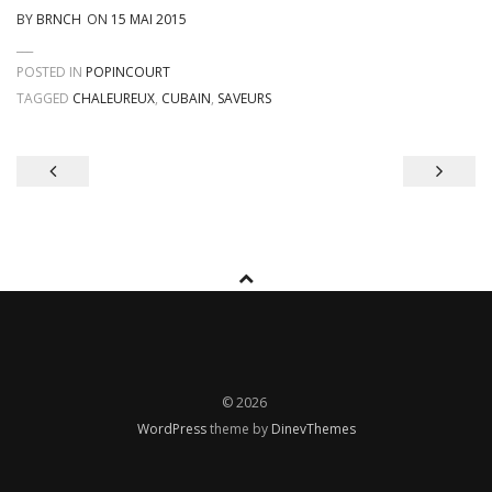
BY
BRNCH
ON
15 MAI 2015
POSTED IN
POPINCOURT
TAGGED
CHALEUREUX
,
CUBAIN
,
SAVEURS
Navigation
de
l’article
© 2026
WordPress
theme by
DinevThemes