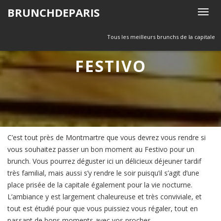
Skip
BRUNCHDEPARIS
T
to
o
content
g
Tous les meilleurs brunchs de la capitale
g
FESTIVO
l
e
n
a
v
i
g
C’est tout près de Montmartre que vous devrez vous rendre si
a
vous souhaitez passer un bon moment au Festivo pour un
t
brunch. Vous pourrez déguster ici un délicieux déjeuner tardif
i
très familial, mais aussi s’y rendre le soir puisqu’il s’agit d’une
o
place prisée de la capitale également pour la vie nocturne.
n
L’ambiance y est largement chaleureuse et très conviviale, et
tout est étudié pour que vous puissiez vous régaler, tout en
passant de bons moments avec vos proches.