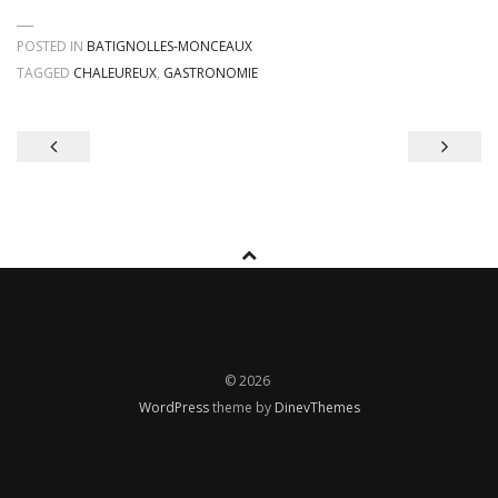
POSTED IN
BATIGNOLLES-MONCEAUX
TAGGED
CHALEUREUX
,
GASTRONOMIE
Navigation
de
l’article
© 2026
WordPress
theme by
DinevThemes