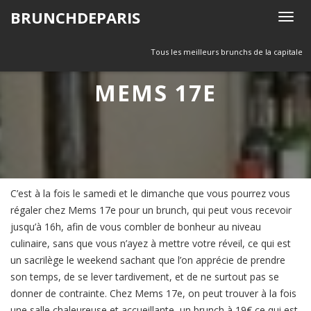
Skip
BRUNCHDEPARIS
T
to
o
content
g
Tous les meilleurs brunchs de la capitale
g
MEMS 17E
l
e
n
a
v
i
g
C’est à la fois le samedi et le dimanche que vous pourrez vous
a
régaler chez Mems 17e pour un brunch, qui peut vous recevoir
t
jusqu’à 16h, afin de vous combler de bonheur au niveau
i
culinaire, sans que vous n’ayez à mettre votre réveil, ce qui est
o
un sacrilège le weekend sachant que l’on apprécie de prendre
n
son temps, de se lever tardivement, et de ne surtout pas se
donner de contrainte. Chez Mems 17e, on peut trouver à la fois
une salle chaleureuse et accueillante, un brunch à 19€ ce qui est