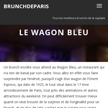
Skip
BRUNCHDEPARIS
T
to
o
content
g
Tous les meilleurs brunchs de la capitale
g
LE WAGON BLEU
l
e
n
a
v
i
g
Un brunch insolite vous attend au Wagon Bleu, un restaurant qui
a
n’a rien de banal par son cadre. Vous allez en effet vous faire
t
surprendre par l’endroit, puisqu’il s’agit d’un wagon de l’Orient
i
Express, qui date de 1925, le tout situé dans le 17 ème
o
arrondissement de Paris, tout près des animations et autres
n
attractions du weekend. On peut difficilement trouver mieux
quand on veut trouver de la surprise et de l’originalité pour un
brunch, et en plus de cela, sachez que la cuisine vous ravira