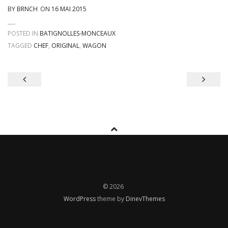
BY
BRNCH
ON
16 MAI 2015
POSTED IN
BATIGNOLLES-MONCEAUX
TAGGED
CHEF
,
ORIGINAL
,
WAGON
Navigation
de
l’article
© 2026
WordPress
theme by
DinevThemes